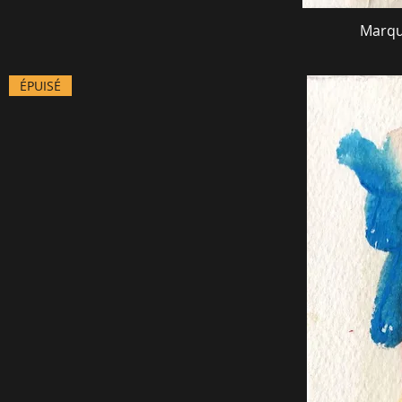
Marqu
ÉPUISÉ