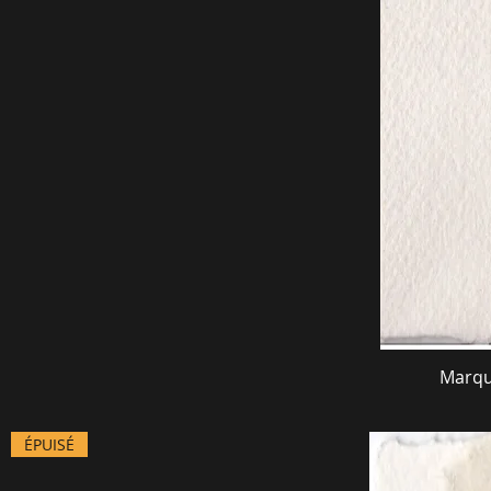
Marqu
ÉPUISÉ