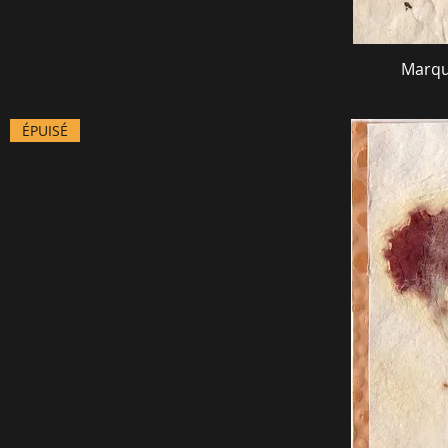
Marqu
ÉPUISÉ