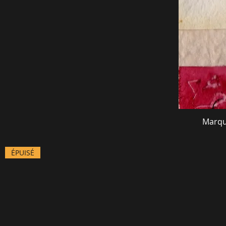
Marqu
ÉPUISÉ