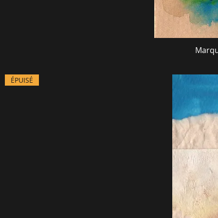
Marqu
ÉPUISÉ