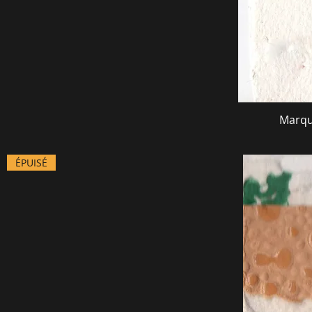
Marqu
ÉPUISÉ