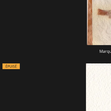
Marqu
ÉPUISÉ