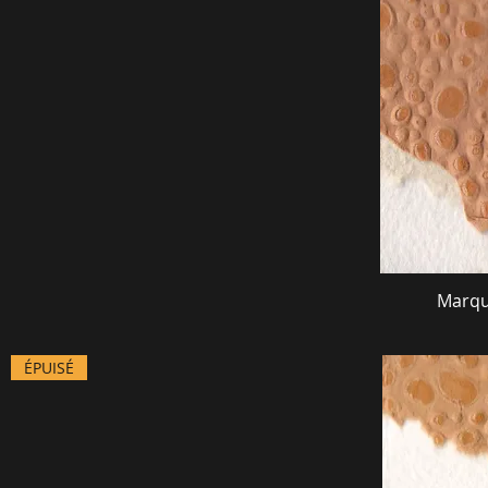
Marqu
ÉPUISÉ