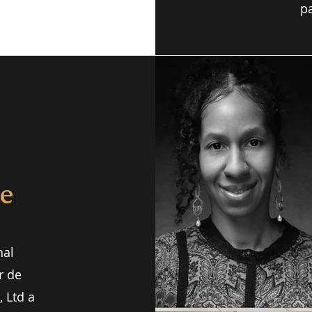
pa
re
nal
r de
 Ltd a