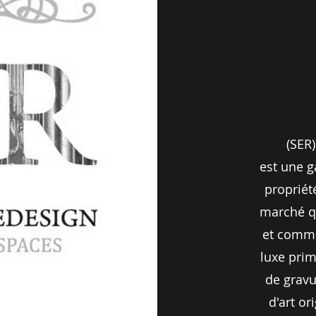
(SER
est une g
propriété
marché qu
et comme
luxe prim
de gravu
d'art or