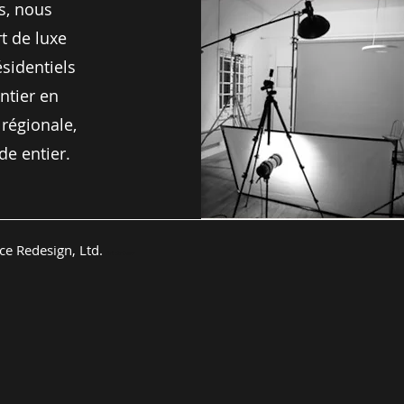
s, nous
t de luxe
ésidentiels
ntier en
 régionale,
de entier.
e Redesign, Ltd.
Art de luxe