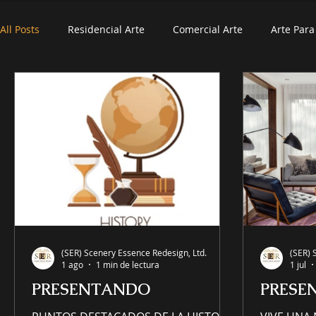
All Posts
Residencial Arte
Comercial Arte
Arte Par
(SER) Scenery Essence Redesign, Ltd.
(SER) 
1 ago
1 min de lectura
1 jul
PRESENTANDO
PRESE