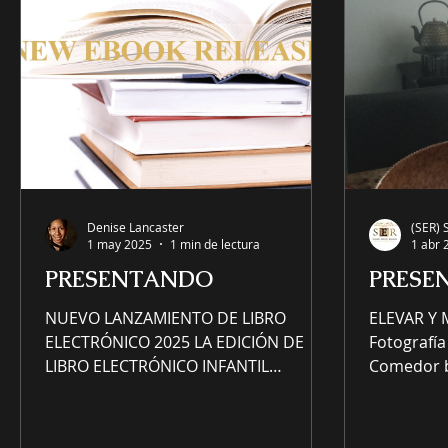
Denise Lancaster
(SER) 
1 may 2025
1 min de lectura
1 abr 
PRESENTANDO
PRESE
NUEVO LANZAMIENTO DE LIBRO
ELEVAR Y
ELECTRÓNICO 2025 LA EDICIÓN DE
Fotografía
LIBRO ELECTRÓNICO INFANTIL
Comedor b
DIVERSIÓN VOLANDO ALTO EN EL
Eleve y mej
CIELO EN UN PASEO EN...