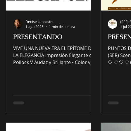
Denise Lancaster
(SER) 
1 ago 2025
1 min de lectura
1 jul 
PRESENTANDO
PRESE
VIVE UNA NUEVA ERA EL EPÍTOME DE
PUNTOS D
LA ELEGANCIA Impresión Elegante de
(SER) Scen
Pollock V Audaz y Brillante • Color y
🤍 ♡ 🤍 ♡ 
Personalidad Solo @SER...
Redesign, 