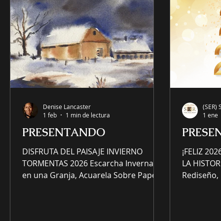
proyectos empresariales; no obs
profundam
mi familia
Denise Lancaster
(SER) 
1 feb
1 min de lectura
1 ene
PRESENTANDO
PRESE
DISFRUTA DEL PAISAJE INVIERNO
¡FELIZ 20
TORMENTAS 2026 Escarcha Invernal
LA HISTOR
en una Granja, Acuarela Sobre Papel
Rediseño, Ltd. 🤍 ♡ 🤍 ♡ (S
de Denise Lancaster (SER) Scenery
Essence Re
Essence Rediseño, Ltd. 🤍 ♡ 🤍 ♡ (SER)
de comerc
Scenery Essence Redesign, Ltd es una
intelectua