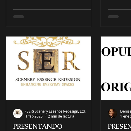
(SER) Scenery Essence Redesign, Ltd.
Denise
1 feb 2025
2 min de lectura
1 ene
PRESENTANDO
PRESE