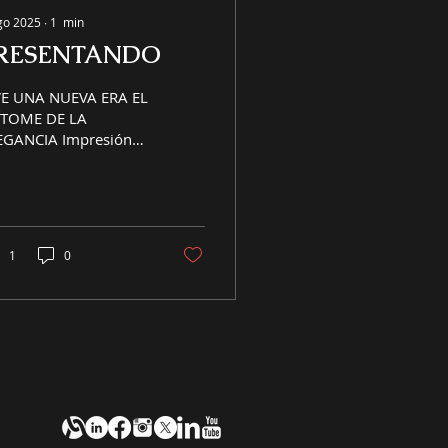
go 2025
∙
1
min
RESENTANDO
VE UNA NUEVA ERA EL
ÍTOME DE LA
EGANCIA Impresión
gante de Pollock V
az y Brillante • Color
Personalidad Solo
ER...
1
0