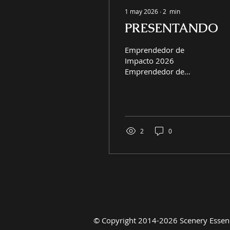
1 may 2026
∙
2
min
PRESENTANDO
Emprendedor de
Impacto 2026
Emprendedor de
Impacto 2026. En primer
lugar, quiero agradecer a
todos los que votaron
por mí; estoy
sumamente agradecido.
2
0
¡No solo logré
clasificarme entre los 20,
15 y 10 primeros
puestos, sino que
también alcancé el top 5
como finalista,
compitiendo contra más
de 100 participantes!
©
Copyright 2014-2026 Scenery Essenc
(SER) Scenery Essence