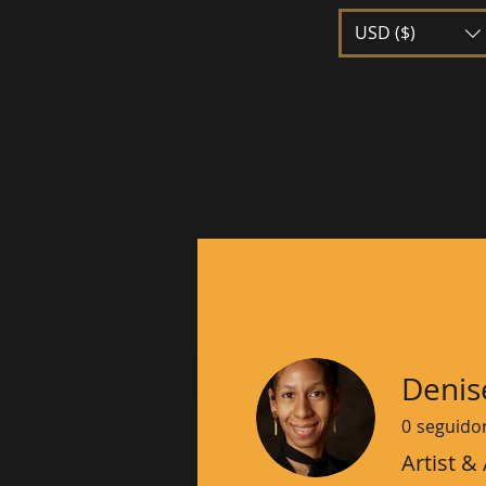
USD ($)
HOGAR
RESUMEN DE LA EMP
Denis
0
seguido
Artist &