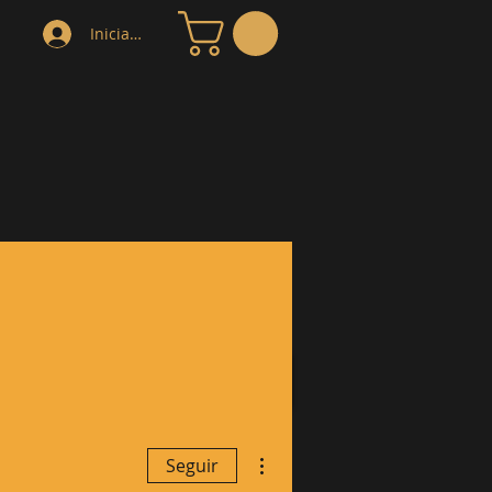
Iniciar sesión
OG
COMO ORDENAR
More
Más acciones
Seguir