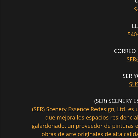
G
S
L
540
CORREO 
SER
SER 
SU
 (SER) SCENERY 
(SER) Scenery Essence Redesign, Ltd. es 
que mejora los espacios residencial
galardonado, un proveedor de pinturas e
obras de arte originales de alta calida