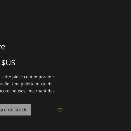
ve
Prix
 $US
 cette pièce contemporaine 
elle. Une palette mixte de 
accrocheuses, incarnant des 
 riches et des détails abstraits 
ux. Encadré dans un élégant 
ure de stock
 bois noir.
EMENT @ SER