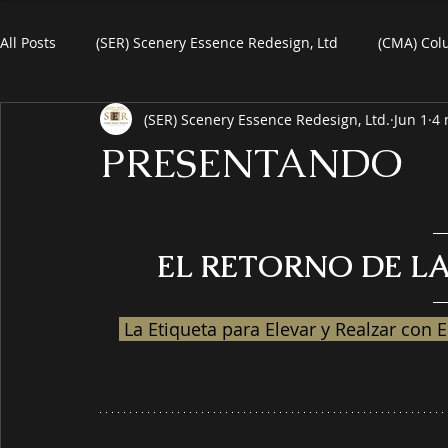
All Posts
(SER) Scenery Essence Redesign, Ltd
(CMA) Col
(SER) Scenery Essence Redesign, Ltd.
Jun 1
4 
Art For Homes
Watercolors
Commercial Art
R
PRESENTANDO
eBooks
Black Friday
Plein-Air Painting
EL RETORNO DE LA
 La Etiqueta para Elevar y Realzar con Elegancia su Espacio Mediante Obras de Arte 