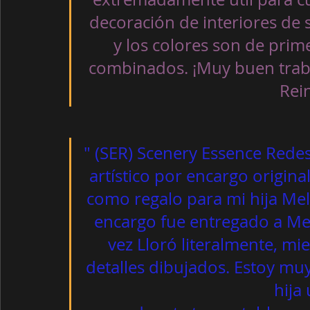
decoración de interiores de su
y los colores son de prime
combinados. ¡Muy buen traba
Rei
" (SER) Scenery Essence Redes
artístico por encargo origina
como regalo para mi hija Meli
encargo fue entregado a Meli
vez Lloró literalmente, m
detalles dibujados. Estoy mu
hija