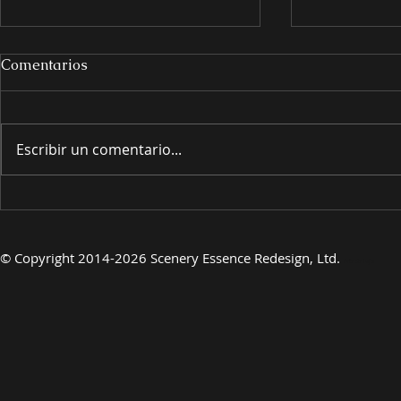
Comentarios
Escribir un comentario...
PRESENTANDO
PRESENT
©
Copyright 2014-2026 Scenery Essence Redesign, Ltd.
Arte de lujo