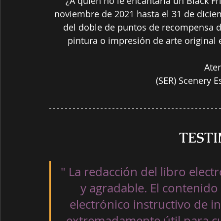
¿A quién no le encantaría un Black Fr
noviembre de 2021 hasta el 31 de diciem
del doble de puntos de recompensa de
pintura o impresión de arte original 
Ate
(SER) Scenery E
TEST
" La redacción del libro elect
y agradable. El contenido 
electrónico instructivo de in
extremadamente útil para c