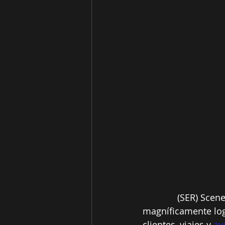
(SER) Scene
magníficamente log
clientes, viajes y 
av