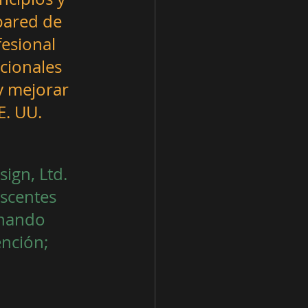
pared de 
esional 
cionales 
y mejorar 
E. UU.
ign, Ltd. 
scentes 
onando 
ención; 
            