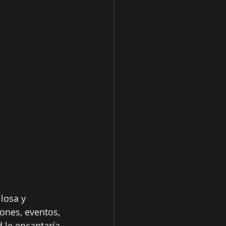
losa y 
ones, eventos, 
 le encantaría 