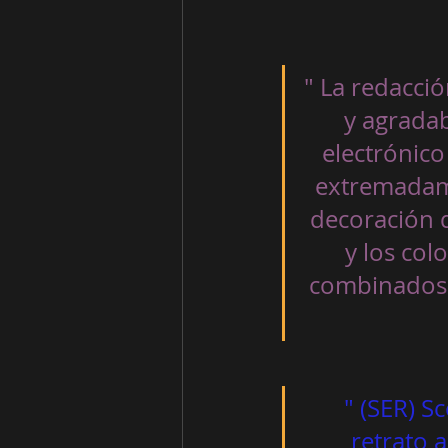
" La redacció
y agradab
electrónico 
extremadame
decoración de
y los col
combinados.
" (SER) S
retrato a