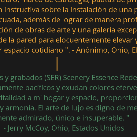
n instructiva sobre la instalación de una 
ecuada, además de lograr de manera prof
ción de obras de arte y una galería excep
de la pared para elocuentemente elevar 
r espacio cotidiano ". - Anónimo, Ohio, E
as y grabados (SER) Scenery Essence Redes
amente pacíficos y exudan colores eferve
italidad a mi hogar y espacio, proporci
 y armonía. El arte de lujo es digno de m
nte admirado, único e insuperable. "          
 - Jerry McCoy, Ohio, Estados Unidos