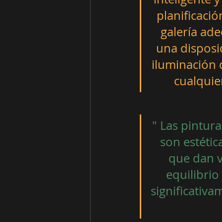
planificació
galería ad
una disposi
iluminación 
cualquie
" Las pintur
son estétic
que dan v
equilibrio
significativame