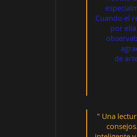
especialm
Cuando el re
por ella
observab
agra
        
                           de su vida. ¡Arte asombroso! "                       
" Una lectur
consejos.
inteligente y