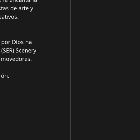
as de arte y 
eativos.
 por Dios ha 
(SER) Scenery 
onmovedores. 
ión.