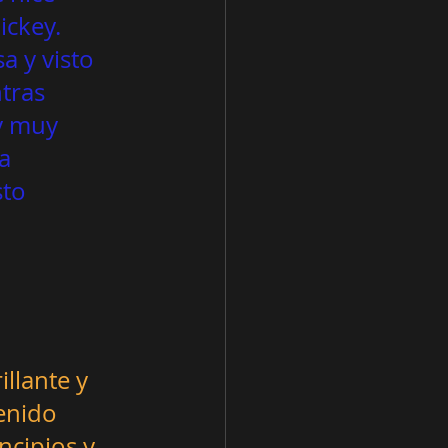
ckey. 
a y visto 
tras 
y muy 
a 
          
llante y 
enido 
ncipios y 