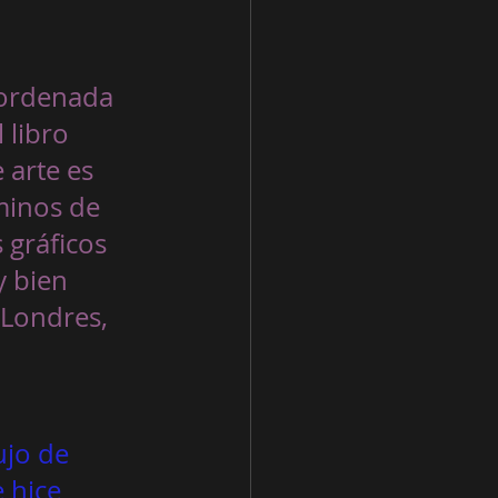
 ordenada 
 libro 
 arte es 
minos de 
 gráficos 
y bien 
Londres, 
ujo de 
 hice 