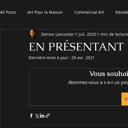
All Posts
Art Pour la Maison
Commercial Art
Réside
Denise Lancaster
1 juil. 2020
1 min de lectur
EN PRÉSENTANT
Dernière mise à jour :
29 avr. 2021
Vous souhait
Abonnez-vous à s-e-r.us pour
S