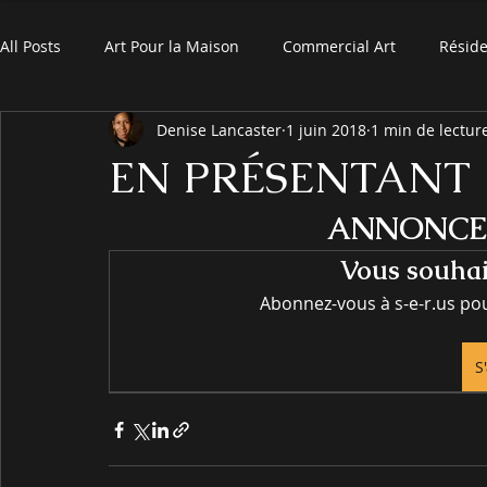
All Posts
Art Pour la Maison
Commercial Art
Réside
Denise Lancaster
1 juin 2018
1 min de lectur
EN PRÉSENTANT
ANNONCE 
Vous souhait
Abonnez-vous à s-e-r.us pour
S