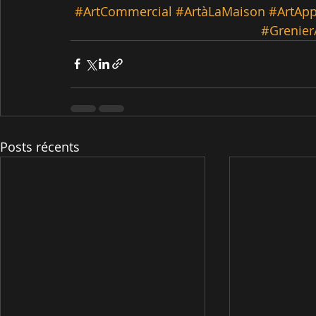
#ArtCommercial
#ArtàLaMaison
#ArtAp
#Grenier
Posts récents