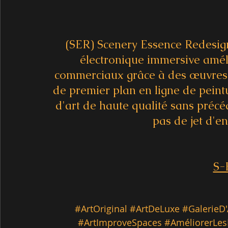
(SER) Scenery Essence Redesign
électronique immersive améli
commerciaux grâce à des œuvres d
de premier plan en ligne de peint
d'art de haute qualité sans précéd
pas de jet d'en
S-
#ArtOriginal
#ArtDeLuxe
#GalerieD
#ArtImproveSpaces
#AméliorerLes