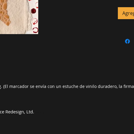
con pig
funda de
Agreg
marcado
que bri
protecto
decolor
SER
 (El marcador se envía con un estuche de vinilo duradero, la firma 
e Redesign, Ltd.
Arte de lujo