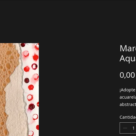
Mar
Aqu
0,00
¡Adopte
acuarel
abstract
dentro d
Cantida
medios 
acuarela
collage