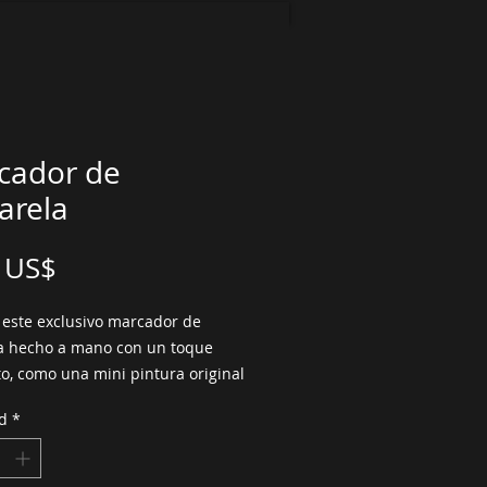
cador de
arela
Precio
 US$
 este exclusivo marcador de 
a hecho a mano con un toque 
o, como una mini pintura original 
e su libro! Este marcador de 
d
*
mixtos fue creado con papel de 
 texturizado de alta calidad, 
, papel hecho a mano y pintado 