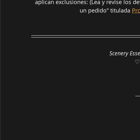
aplican exclusiones: (Lea y revise los d
un pedido" titulada 
Pr
Scenery Esse
♡