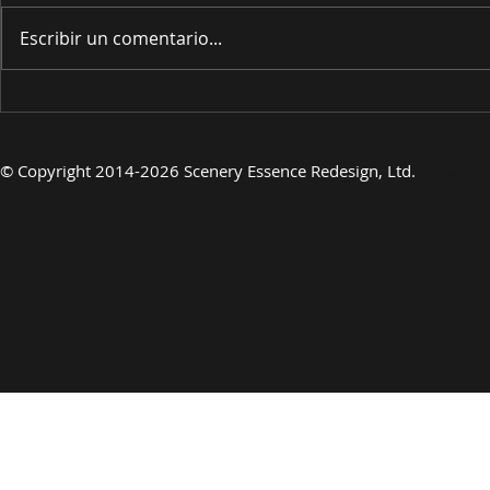
Escribir un comentario...
PRESENTANDO
PRESENT
©
Copyright 2014-2026 Scenery Essence Redesign, Ltd.
Arte de lujo